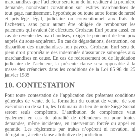
marchandises que l’acheteur sera tenu de lui restituer à la première
demande, nonobstant constitution sur lesdites marchandises de
tout gage, nantissement, hypothèque ou toute autre forme de rareté
et privilège légal, judiciaire ou conventionnel aux frais de
l’acheteur, sans pour autant être obligée de rembourser les
paiements qui avaient été effectués. Groizeau Eurl pourra aussi, en
cas de revente des marchandises, exiger le paiement de leur prix
auprès du sous-acquéreur. En cas de dégradations, destruction, ou
disparition des marchandises non payées, Groizeau Eurl sera de
plein droit propriétaire des indemnités d’assurance subrogées aux
marchandises en cause. En cas de redressement ou de liquidation
judiciaire de l’acheteur, la présente clause sera opposable à la
masse des créanciers dans les conditions de la Loi 85-98 du 25
janvier 1985.
10. CONTESTATION
Pour toute contestation de l’application des présentes conditions
générales de vente, de la formation du contrat de vente, de son
exécution ou de sa fin, les Tribunaux du lieu de notre Siège Social
seront seuls compétents. L’attribution de compétence vaut
également en cas de pluralité de défendeurs ou pour toutes
demandes, même incidentes, en intervention forcée ou appel en
garantie. Les règlements par traites n’opèrent ni novation, ni
dérogation, à cette clause attributive de juridiction.