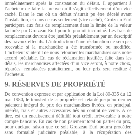
immédiatement après la constatation du défaut. Il appartient à
l’acheteur de faire la preuve qu’il s’agit effectivement d’un vice
caché. Dans le cas où un défaut n’aurait pu être décelé avant
l’installation, et dans ce cas seulement (vice caché), Groizeau Eurl
participera aux frais de remplacement dans la limite de la valeur
facturée par Groizeau Eurl pour le produit incriminé. Les frais de
remplacement devront être justifiés préalablement par un descriptif
des travaux effectifs. L’introduction d’une réclamation ne sera pas
recevable si la marchandise a été transformée ou modifiée.
L’acheteur s’interdit de nous retourner les marchandises sans notre
accord préalable. En cas de réclamation justifiée, faite dans les
délais, les marchandises affectées d’un vice seront, à notre choix,
réparées, remplacées gratuitement, ou leur prix sera restitué à
l’acheteur.
9. RÉSERVES DE PROPRIÉTÉ
De convention expresse et par application de la Loi 80-335 du 12
mai 1980, le transfert de la propriété est retardé jusqu’au dernier
paiement intégral du prix des marchandises livrées, en principal,
intérêts, frais et autres accessoires liés au contrat de vente. À ce
titre, est un encaissement définitif tout crédit irrévocable à notre
compte bancaire. En cas de non-paiement total ou partiel du prix,
pour quelque raison que ce soit Groizeau Eurl pourra procéder,
sans formalité judiciaire préalable, à la récupération des