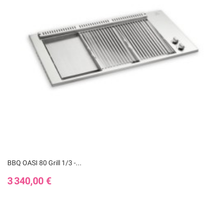
BBQ OASI 80 Grill 1/3 -...
Prix
3 340,00 €