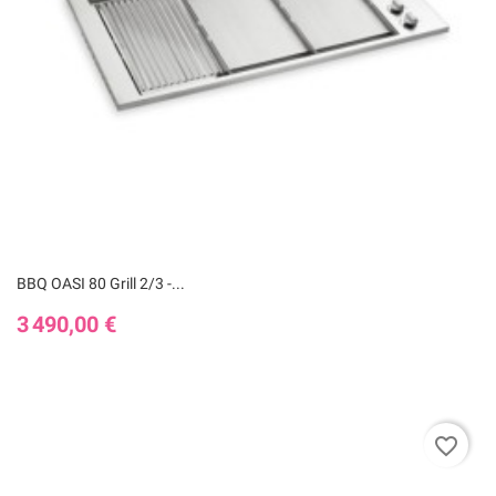
BBQ OASI 80 Grill 2/3 -...
Prix
3 490,00 €
favorite_border