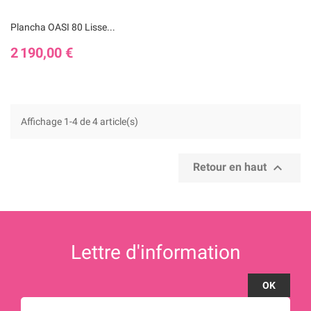
Plancha OASI 80 Lisse...
Prix
2 190,00 €
Affichage 1-4 de 4 article(s)

Retour en haut
Lettre d'information